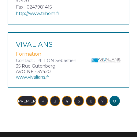
37420
Fax : 0247981415
http://www.trihom.fr
VIVALIANS
Formation
Contact : PILLON Sébastien
35 Rue Gutenberg
AVOINE - 37420
www.vivalians.fr
PREMIER
«
3
4
5
6
7
8