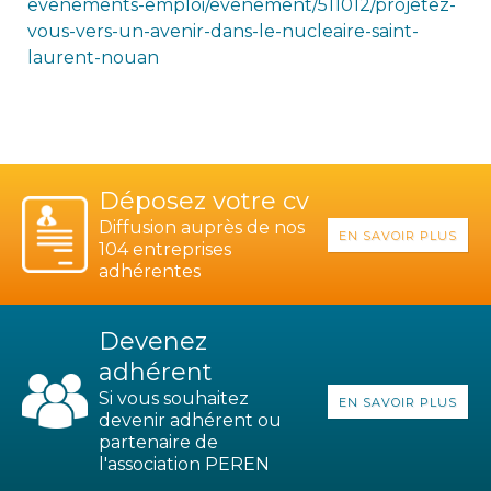
evenements-emploi/evenement/511012/projetez-
vous-vers-un-avenir-dans-le-nucleaire-saint-
laurent-nouan
Déposez votre cv
Diffusion auprès de nos
EN SAVOIR PLUS
104 entreprises
adhérentes
Devenez
adhérent
Si vous souhaitez
EN SAVOIR PLUS
devenir adhérent ou
partenaire de
l'association PEREN